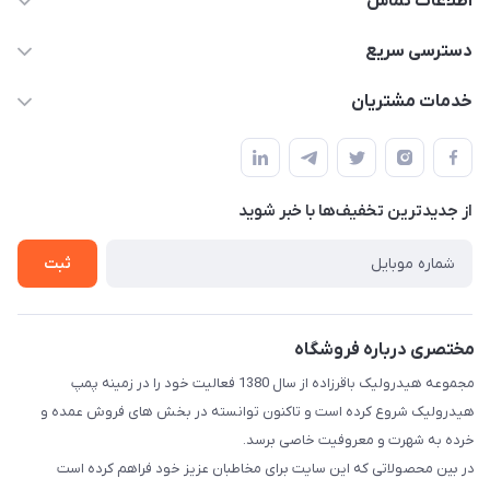
اطلاعات تماس
04432336021
دسترسی سریع
info@digihyd.ir/
حساب کاربری
خدمات مشتریان
آ.غ خیابان شیخ شلتوت هیدرولیک باقرزاده
مجله فروشگاه
قوانین و مقررات
لیست محصولات
حریم خصوصی
درباره ما
از جدید‌ترین تخفیف‌ها با‌ خبر شوید
راهنما
تماس با ما
ثبت
مختصری درباره فروشگاه
مجموعه هیدرولیک باقرزاده از سال 1380 فعالیت خود را در زمینه پمپ
هیدرولیک شروع کرده است و تاکنون توانسته در بخش های فروش عمده و
خرده به شهرت و معروفیت خاصی برسد.
در بین محصولاتی که این سایت برای مخاطبان عزیز خود فراهم کرده است