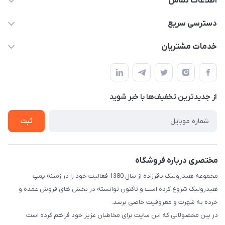
اطلاعات تماس
04432336021
دسترسی سریع
info@digihyd.ir/
حساب کاربری
خدمات مشتریان
آ.غ خیابان شیخ شلتوت هیدرولیک باقرزاده
مجله فروشگاه
قوانین و مقررات
لیست محصولات
حریم خصوصی
درباره ما
از جدید‌ترین تخفیف‌ها با‌ خبر شوید
راهنما
تماس با ما
ثبت
مختصری درباره فروشگاه
مجموعه هیدرولیک باقرزاده از سال 1380 فعالیت خود را در زمینه پمپ
هیدرولیک شروع کرده است و تاکنون توانسته در بخش های فروش عمده و
خرده به شهرت و معروفیت خاصی برسد.
در بین محصولاتی که این سایت برای مخاطبان عزیز خود فراهم کرده است