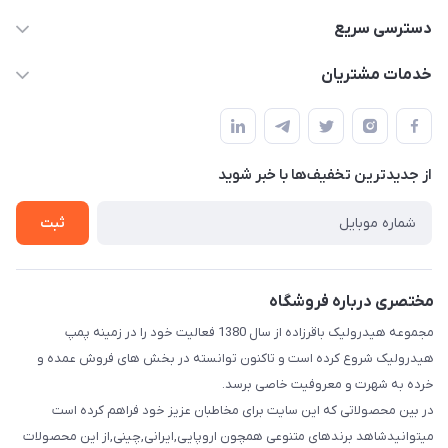
04432336021
دسترسی سریع
info@digihyd.ir/
حساب کاربری
خدمات مشتریان
آ.غ خیابان شیخ شلتوت هیدرولیک باقرزاده
مجله فروشگاه
قوانین و مقررات
لیست محصولات
حریم خصوصی
درباره ما
از جدید‌ترین تخفیف‌ها با‌ خبر شوید
راهنما
تماس با ما
ثبت
مختصری درباره فروشگاه
مجموعه هیدرولیک باقرزاده از سال 1380 فعالیت خود را در زمینه پمپ
هیدرولیک شروع کرده است و تاکنون توانسته در بخش های فروش عمده و
خرده به شهرت و معروفیت خاصی برسد.
در بین محصولاتی که این سایت برای مخاطبان عزیز خود فراهم کرده است
میتوانیدشاهد برندهای متنوعی همچون اروپایی,ایرانی,چینی,از این محصولات