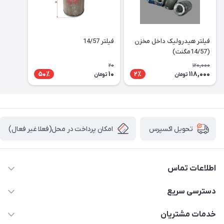
فیلتر هیدرولیک داخل مخزن
فیلتر 14/57
(14/57مگنت)
20
120,000
10
118,000
50٪
2٪
تومان
تومان
امکان پرداخت در محل(فعلا غیر فعال)
تحویل اکسپرس
اطلاعات تماس
04432336021
دسترسی سریع
info@digihyd.ir/
حساب کاربری
خدمات مشتریان