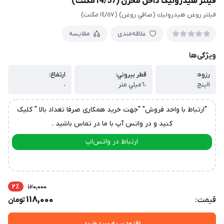
فیلتر هیدرولیک داخل مخزن (14/57مگنت)
فيلتر روغن هيدروليك (صافي روغن) (١٤/٥٧ مگنت)
علاقه‌مندی
مقایسه
ویژگی‌ها
رزوه:
قطر بيروني:
ارتفاع:
١اينج
٦٠ميلي متر
٠
"ارتباط با واحد فروش" "جهت خرید همکاری صرفا تعداد بالا " کلیک
کنید و در واتس آپ با ما در تماس باشید .
ارتباط در واتس‌اپ
ارتباط در تلگرام
2٪
120,000
118,000
قیمت:
تومان
افزودن به سبدخرید