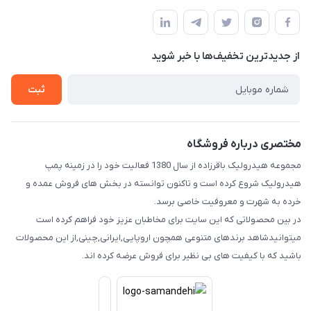
آ.غ خیابان شیخ شلتوت هیدرولیک باقرزاده
مجله فروشگاه
قوانین و مقررات
لیست محصولات
حریم خصوصی
درباره ما
از جدید‌ترین تخفیف‌ها با‌ خبر شوید
راهنما
تماس با ما
ثبت
مختصری درباره فروشگاه
مجموعه هیدرولیک باقرزاده از سال 1380 فعالیت خود را در زمینه پمپ
هیدرولیک شروع کرده است و تاکنون توانسته در بخش های فروش عمده و
خرده به شهرت و معروفیت خاصی برسد.
در بین محصولاتی که این سایت برای مخاطبان عزیز خود فراهم کرده است
میتوانیدشاهد برندهای متنوعی همچون اروپایی,ایرانی,چینی,از این محصولات
باشید که با کیفیت های بی نظیر برای فروش عرضه کرده اند.