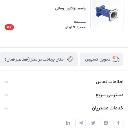
واسط تراکتور رومانی
750,000
719,000
5٪
تومان
امکان پرداخت در محل(فعلا غیر فعال)
تحویل اکسپرس
اطلاعات تماس
04432336021
دسترسی سریع
info@digihyd.ir/
حساب کاربری
خدمات مشتریان
آ.غ خیابان شیخ شلتوت هیدرولیک باقرزاده
مجله فروشگاه
قوانین و مقررات
لیست محصولات