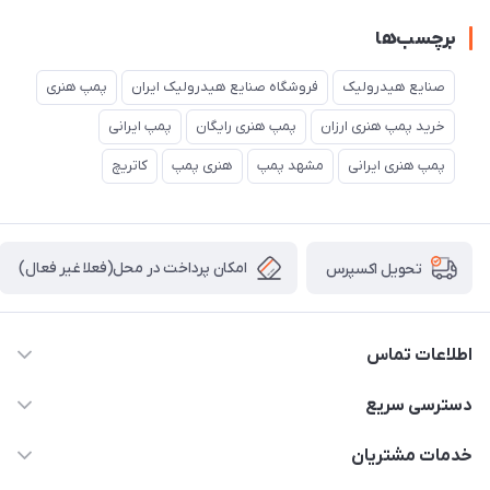
برچسب‌ها
صنایع هیدرولیک
فروشگاه صنایع هیدرولیک ایران
پمپ هنری
خرید پمپ هنری ارزان
پمپ هنری رایگان
پمپ ایرانی
پمپ هنری ایرانی
مشهد پمپ
هنری پمپ
کاتریچ
امکان پرداخت در محل(فعلا غیر فعال)
تحویل اکسپرس
اطلاعات تماس
04432336021
دسترسی سریع
info@digihyd.ir/
حساب کاربری
خدمات مشتریان
آ.غ خیابان شیخ شلتوت هیدرولیک باقرزاده
مجله فروشگاه