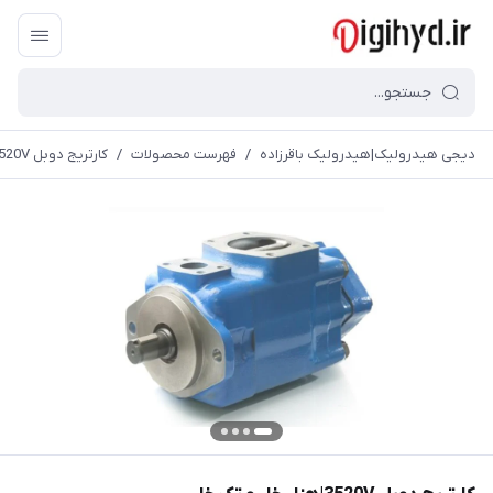
دیجی هیدرولیک|هیدرولیک باقرزاده
/
فهرست محصولات
/
کارتریج دوبل 3520V|هزار خار و تک خار