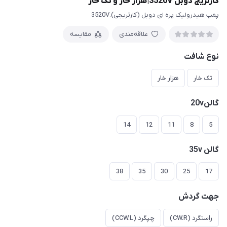
کارتریج دوبل 3520V|هزار خار و تک خار
پمپ هیدرولیک پره ای دوبل (کارتریجی).3520V
علاقه‌مندی
مقایسه
نوع شافت
تک خار
هزار خار
گالن20v
14
12
11
8
5
گالن 35v
38
35
30
25
17
جهت گردش
راستگرد (CW.R)
چپگرد (CCW.L)