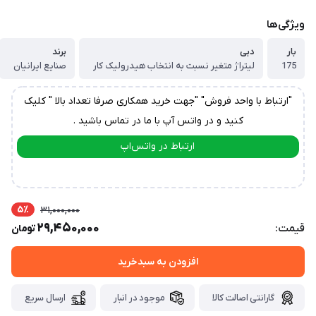
ویژگی‌ها
بار
دبی
برند
175
لیتراژ متغیر نسبت به انتخاب هیدرولیک کار
صنایع ایرانیان
"ارتباط با واحد فروش" "جهت خرید همکاری صرفا تعداد بالا " کلیک
کنید و در واتس آپ با ما در تماس باشید .
ارتباط در واتس‌اپ
ارتباط در تلگرام
5٪
31,000,000
29,450,000
قیمت:
تومان
افزودن به سبدخرید
گارانتی اصالت کالا
موجود در انبار
ارسال سریع