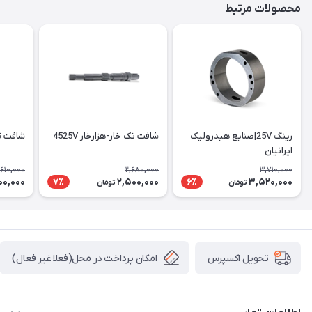
محصولات مرتبط
رینگ 25V|صنایع هیدرولیک
شافت تک خار-هزارخار 4525V
شافت تک 
ایرانیان
,610,000
2,680,000
3,710,000
00,000
2,500,000
3,520,000
7٪
6٪
تومان
تومان
امکان پرداخت در محل(فعلا غیر فعال)
تحویل اکسپرس