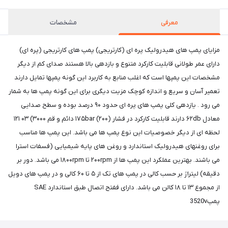
معرفی
مشخصات
مزایای پمپ های هیدرولیک پره ای (کارتریجی) پمپ های کارتریجی (پره ای)
دارای عمر طولانی قابلیت کارکرد متنوع و بازدهی بالا هستند صدای کم از دیگر
مشخصات این پمپها است که اغلب منابع به کاربرد این گونه پمپها تمایل دارند
تعمیر آسان و سریع و اندازه کوچک مزیت دیگری برای این گونه پمپ ها به شمار
می رود . یازدهی کلی پمپ های پره ای حدود ۹۰ درصد بوده و سطح صدایی
معادل ۶۲db دارند قابلیت کارکرد در فشار (۲۰۰) ۱۷۵bar دائم و قم ۳۰۰۰) ۰۳ ۱۲۱
لحظه ای از دیگر خصوصیات این نوع پمپ ها می باشد. این پمپ ها مناسب
برای روغنهای هیدرولیک استاندارد و روغن های پایه شیمیایی (فسفات استرا
می باشند. بهترین عملکرد این پمپ ها از ۲۰۰rpm تا ۱۸۰۰rpm می باشد. دور بر
دقیقه) لیتراژ بر حسب کالی در پمپ های تک از ۵ تا ۶۰ کالی و در پمپ های دویل
از مجموع ۱۳ تا ۱۸ کالن می باشد. دارای ففتح اتصال طبق استاندارد SAE
پمپ3520v