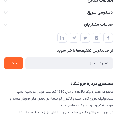
اطلاعات تماس
04432336021
دسترسی سریع
info@digihyd.ir/
حساب کاربری
خدمات مشتریان
آ.غ خیابان شیخ شلتوت هیدرولیک باقرزاده
مجله فروشگاه
قوانین و مقررات
لیست محصولات
حریم خصوصی
درباره ما
از جدید‌ترین تخفیف‌ها با‌ خبر شوید
راهنما
تماس با ما
ثبت
مختصری درباره فروشگاه
مجموعه هیدرولیک باقرزاده از سال 1380 فعالیت خود را در زمینه پمپ
هیدرولیک شروع کرده است و تاکنون توانسته در بخش های فروش عمده و
خرده به شهرت و معروفیت خاصی برسد.
در بین محصولاتی که این سایت برای مخاطبان عزیز خود فراهم کرده است