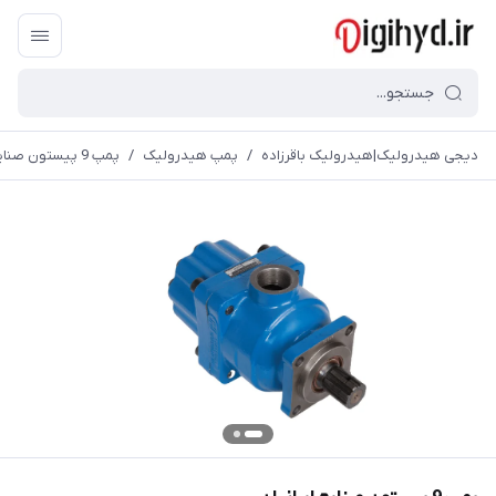
دیجی هیدرولیک|هیدرولیک باقرزاده
/
پمپ هیدرولیک
/
پمپ 9 پیستون صنایع ایرانیان