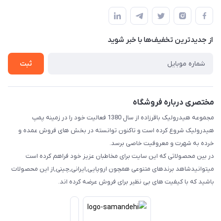
آ.غ خیابان شیخ شلتوت هیدرولیک باقرزاده
مجله فروشگاه
قوانین و مقررات
لیست محصولات
حریم خصوصی
درباره ما
از جدید‌ترین تخفیف‌ها با‌ خبر شوید
راهنما
تماس با ما
ثبت
مختصری درباره فروشگاه
مجموعه هیدرولیک باقرزاده از سال 1380 فعالیت خود را در زمینه پمپ
هیدرولیک شروع کرده است و تاکنون توانسته در بخش های فروش عمده و
خرده به شهرت و معروفیت خاصی برسد.
در بین محصولاتی که این سایت برای مخاطبان عزیز خود فراهم کرده است
میتوانیدشاهد برندهای متنوعی همچون اروپایی,ایرانی,چینی,از این محصولات
باشید که با کیفیت های بی نظیر برای فروش عرضه کرده اند.