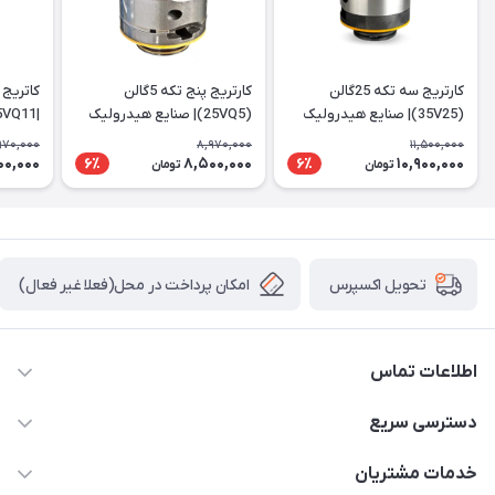
کارتریج سه تکه 25گالن
کارتریج پنج تکه 5گالن
(35V25)| صنایع هیدرولیک
(25VQ5)| صنایع هیدرولیک
|25VQ11
ایرانیان
ایرانیان
970,000
8,970,000
11,500,000
00,000
8,500,000
10,900,000
6٪
6٪
تومان
تومان
امکان پرداخت در محل(فعلا غیر فعال)
تحویل اکسپرس
اطلاعات تماس
04432336021
دسترسی سریع
info@digihyd.ir/
حساب کاربری
خدمات مشتریان