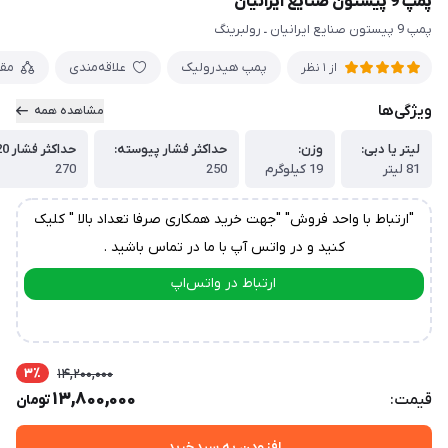
پمپ 9 پیستون صنایع ایرانیان
پمپ 9 پیستون صنایع ایرانیان ـ رولبرینگ
پمپ هیدرولیک
علاقه‌مندی
مق
از 1 نظر
ویژگی‌ها
مشاهده همه
لیتر یا دبی:
وزن:
حداکثر فشار پیوسته:
حداکثر فشار 20 ثانیه:
81 لیتر
19 کیلوگرم
250
270
"ارتباط با واحد فروش" "جهت خرید همکاری صرفا تعداد بالا " کلیک
کنید و در واتس آپ با ما در تماس باشید .
ارتباط در واتس‌اپ
ارتباط در تلگرام
3٪
14,200,000
13,800,000
قیمت:
تومان
افزودن به سبدخرید