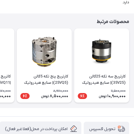
دارد.
محصولات مرتبط
کارتریج سه تکه 25گالن
کارتریج پنج تکه 5گالن
(35V25)| صنایع هیدرولیک
(25VQ5)| صنایع هیدرولیک
|25VQ11
ایرانیان
ایرانیان
970,000
8,970,000
11,500,000
00,000
8,500,000
10,900,000
6٪
6٪
تومان
تومان
امکان پرداخت در محل(فعلا غیر فعال)
تحویل اکسپرس