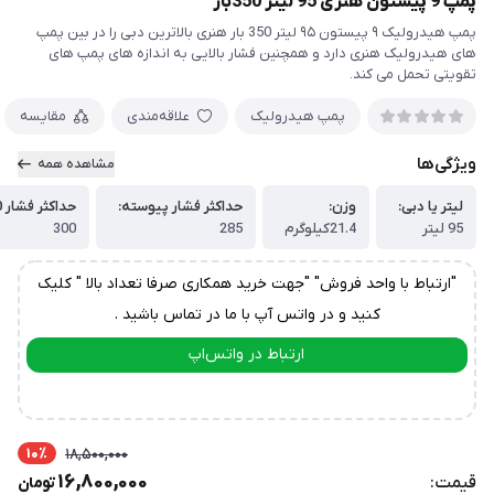
پمپ 9 پیستون هنری 95 لیتر 350بار
پمپ هیدرولیک ۹ پیستون ۹۵ لیتر 350 بار هنری بالاترین دبی را در بین پمپ
های هیدرولیک هنری دارد و همچنین فشار بالایی به اندازه های پمپ های
تقویتی تحمل می کند.
پمپ هیدرولیک
علاقه‌مندی
مقایسه
ویژگی‌ها
مشاهده همه
لیتر یا دبی:
وزن:
حداکثر فشار پیوسته:
حداکثر فشار 20 ثانیه:
95 لیتر
21.4کیلوگرم
285
300
"ارتباط با واحد فروش" "جهت خرید همکاری صرفا تعداد بالا " کلیک
کنید و در واتس آپ با ما در تماس باشید .
ارتباط در واتس‌اپ
ارتباط در تلگرام
10٪
18,500,000
16,800,000
قیمت:
تومان