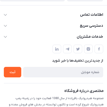
اطلاعات تماس
04432336021
دسترسی سریع
info@digihyd.ir/
حساب کاربری
خدمات مشتریان
آ.غ خیابان شیخ شلتوت هیدرولیک باقرزاده
مجله فروشگاه
قوانین و مقررات
لیست محصولات
حریم خصوصی
درباره ما
از جدید‌ترین تخفیف‌ها با‌ خبر شوید
راهنما
تماس با ما
ثبت
مختصری درباره فروشگاه
مجموعه هیدرولیک باقرزاده از سال 1380 فعالیت خود را در زمینه پمپ
هیدرولیک شروع کرده است و تاکنون توانسته در بخش های فروش عمده و