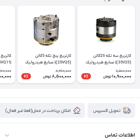
کارتریج سه تکه 25گالن
کارتریج پنج تکه 5گالن
(35V25)| صنایع هیدرولیک
(25VQ5)| صنایع هیدرولیک
|25VQ11
ایرانیان
ایرانیان
970,000
8,970,000
11,500,000
00,000
8,500,000
10,900,000
6٪
6٪
تومان
تومان
امکان پرداخت در محل(فعلا غیر فعال)
تحویل اکسپرس
اطلاعات تماس