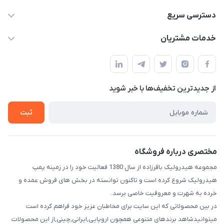
04432336021
دسترسی سریع
info@digihyd.ir/
حساب کاربری
خدمات مشتریان
آ.غ خیابان شیخ شلتوت هیدرولیک باقرزاده
مجله فروشگاه
قوانین و مقررات
لیست محصولات
حریم خصوصی
درباره ما
از جدید‌ترین تخفیف‌ها با‌ خبر شوید
راهنما
تماس با ما
ثبت
مختصری درباره فروشگاه
مجموعه هیدرولیک باقرزاده از سال 1380 فعالیت خود را در زمینه پمپ
هیدرولیک شروع کرده است و تاکنون توانسته در بخش های فروش عمده و
خرده به شهرت و معروفیت خاصی برسد.
در بین محصولاتی که این سایت برای مخاطبان عزیز خود فراهم کرده است
میتوانیدشاهد برندهای متنوعی همچون اروپایی,ایرانی,چینی,از این محصولات