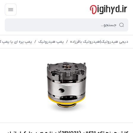
دیجی هیدرولیک|هیدرولیک باقرزاده
/
پمپ هیدرولیک
/
پمپ پره ای یا پمپ ک