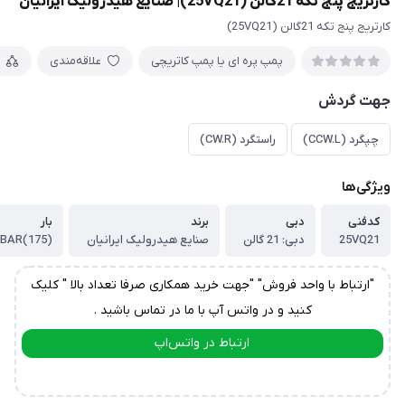
کارتریج پنج تکه 21گالن (25VQ21)| صنایع هیدرولیک ایرانیان
کارتریج پنج تکه 21گالن (25VQ21)
پمپ پره ای یا پمپ کاتریچی
علاقه‌مندی
جهت گردش
چپگرد (CCW.L)
راستگرد (CW.R)
ویژگی‌ها
کدفنی
دبی
برند
بار
25VQ21
دبی: 21 گالن
صنایع هیدرولیک ایرانیان
(175)BAR
"ارتباط با واحد فروش" "جهت خرید همکاری صرفا تعداد بالا " کلیک
کنید و در واتس آپ با ما در تماس باشید .
ارتباط در واتس‌اپ
ارتباط در تلگرام