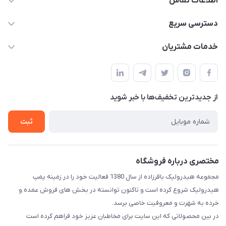
اطلاعات تماس
04432336021
دسترسی سریع
info@digihyd.ir/
حساب کاربری
خدمات مشتریان
آ.غ خیابان شیخ شلتوت هیدرولیک باقرزاده
مجله فروشگاه
قوانین و مقررات
لیست محصولات
حریم خصوصی
درباره ما
از جدید‌ترین تخفیف‌ها با‌ خبر شوید
راهنما
تماس با ما
ثبت
مختصری درباره فروشگاه
مجموعه هیدرولیک باقرزاده از سال 1380 فعالیت خود را در زمینه پمپ
هیدرولیک شروع کرده است و تاکنون توانسته در بخش های فروش عمده و
خرده به شهرت و معروفیت خاصی برسد.
در بین محصولاتی که این سایت برای مخاطبان عزیز خود فراهم کرده است