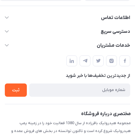
اطلاعات تماس
04432336021
دسترسی سریع
info@digihyd.ir/
حساب کاربری
خدمات مشتریان
آ.غ خیابان شیخ شلتوت هیدرولیک باقرزاده
مجله فروشگاه
قوانین و مقررات
لیست محصولات
حریم خصوصی
درباره ما
از جدید‌ترین تخفیف‌ها با‌ خبر شوید
راهنما
تماس با ما
ثبت
مختصری درباره فروشگاه
مجموعه هیدرولیک باقرزاده از سال 1380 فعالیت خود را در زمینه پمپ
هیدرولیک شروع کرده است و تاکنون توانسته در بخش های فروش عمده و