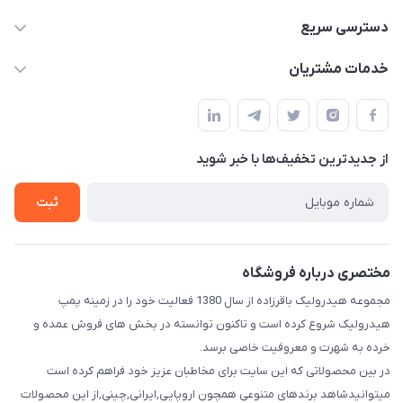
04432336021
دسترسی سریع
info@digihyd.ir/
حساب کاربری
خدمات مشتریان
آ.غ خیابان شیخ شلتوت هیدرولیک باقرزاده
مجله فروشگاه
قوانین و مقررات
لیست محصولات
حریم خصوصی
درباره ما
از جدید‌ترین تخفیف‌ها با‌ خبر شوید
راهنما
تماس با ما
ثبت
مختصری درباره فروشگاه
مجموعه هیدرولیک باقرزاده از سال 1380 فعالیت خود را در زمینه پمپ
هیدرولیک شروع کرده است و تاکنون توانسته در بخش های فروش عمده و
خرده به شهرت و معروفیت خاصی برسد.
در بین محصولاتی که این سایت برای مخاطبان عزیز خود فراهم کرده است
میتوانیدشاهد برندهای متنوعی همچون اروپایی,ایرانی,چینی,از این محصولات