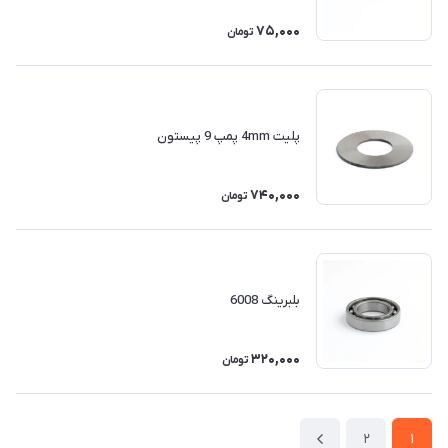
75,000
تومان
پلیت 4mm پمپ 9 پیستون
740,000
تومان
بلبرینگ 6008
320,000
تومان
2
1