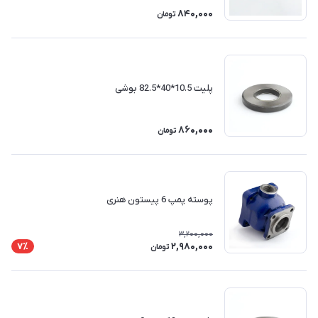
840,000
تومان
پلیت 10.5*40*82.5 بوشی
860,000
تومان
پوسته پمپ 6 پیستون هنری
3,200,000
2,980,000
7٪
تومان