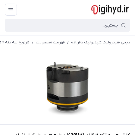
دیجی هیدرولیک|هیدرولیک باقرزاده
/
فهرست محصولات
/
کارتریج سه تکه ۱۱ گالن (20V۱۱)| صنایع هیدرولیک ایرانیان