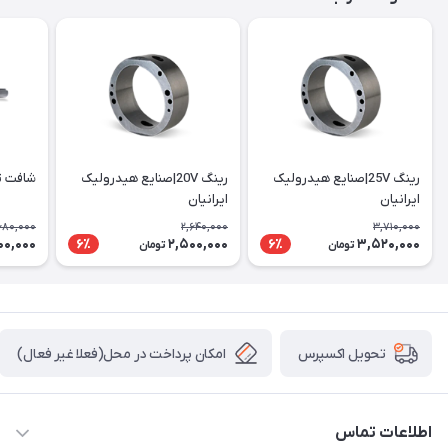
رینگ 25V|صنایع هیدرولیک
رینگ 20V|صنایع هیدرولیک
شافت تک 
ایرانیان
ایرانیان
680,000
2,640,000
3,710,000
00,000
2,500,000
3,520,000
6٪
6٪
تومان
تومان
امکان پرداخت در محل(فعلا غیر فعال)
تحویل اکسپرس
اطلاعات تماس