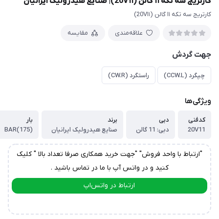
کارتریج سه تکه ۱۱ گالن (20V۱۱)| صنایع هیدرولیک ایرانیان
کارتریج سه تکه ۱۱ گالن (20V۱۱)
علاقه‌مندی
مقایسه
جهت گردش
چپگرد (CCW.L)
راستگرد (CW.R)
ویژگی‌ها
کدفنی
دبی
برند
بار
20V11
دبی: 11 گالن
صنایع هیدرولیک ایرانیان
(175)BAR
"ارتباط با واحد فروش" "جهت خرید همکاری صرفا تعداد بالا " کلیک
کنید و در واتس آپ با ما در تماس باشید .
ارتباط در واتس‌اپ
ارتباط در تلگرام