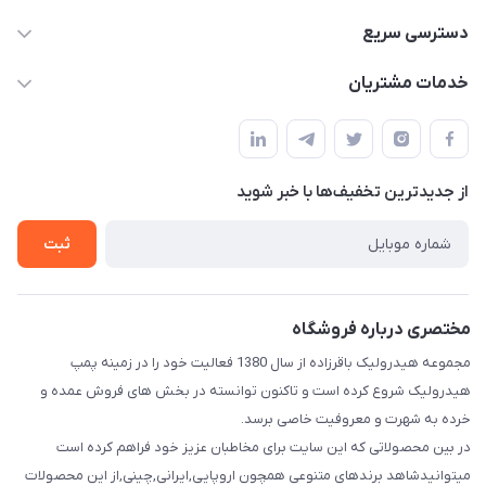
04432336021
دسترسی سریع
info@digihyd.ir/
حساب کاربری
خدمات مشتریان
آ.غ خیابان شیخ شلتوت هیدرولیک باقرزاده
مجله فروشگاه
قوانین و مقررات
لیست محصولات
حریم خصوصی
درباره ما
از جدید‌ترین تخفیف‌ها با‌ خبر شوید
راهنما
تماس با ما
ثبت
مختصری درباره فروشگاه
مجموعه هیدرولیک باقرزاده از سال 1380 فعالیت خود را در زمینه پمپ
هیدرولیک شروع کرده است و تاکنون توانسته در بخش های فروش عمده و
خرده به شهرت و معروفیت خاصی برسد.
در بین محصولاتی که این سایت برای مخاطبان عزیز خود فراهم کرده است
میتوانیدشاهد برندهای متنوعی همچون اروپایی,ایرانی,چینی,از این محصولات