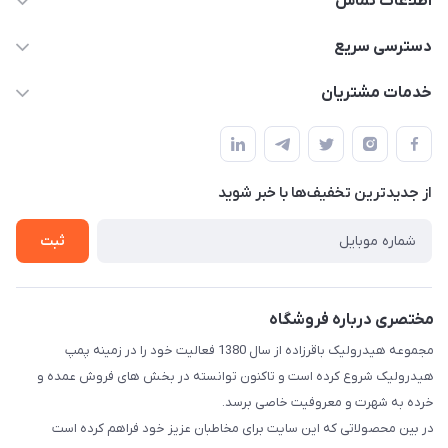
اطلاعات تماس
04432336021
دسترسی سریع
info@digihyd.ir/
حساب کاربری
خدمات مشتریان
آ.غ خیابان شیخ شلتوت هیدرولیک باقرزاده
مجله فروشگاه
قوانین و مقررات
لیست محصولات
حریم خصوصی
درباره ما
از جدید‌ترین تخفیف‌ها با‌ خبر شوید
راهنما
تماس با ما
ثبت
مختصری درباره فروشگاه
مجموعه هیدرولیک باقرزاده از سال 1380 فعالیت خود را در زمینه پمپ
هیدرولیک شروع کرده است و تاکنون توانسته در بخش های فروش عمده و
خرده به شهرت و معروفیت خاصی برسد.
در بین محصولاتی که این سایت برای مخاطبان عزیز خود فراهم کرده است