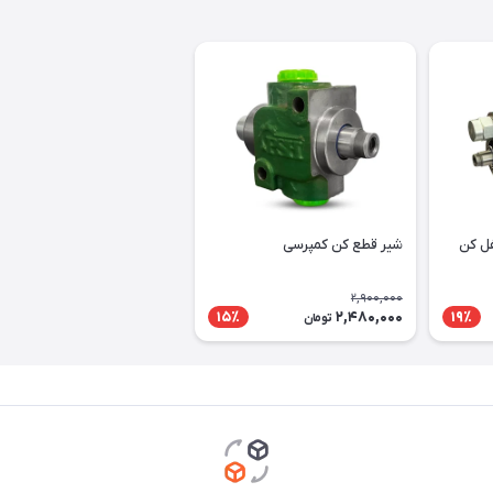
ل کن
شیر قطع کن کمپرسی
2,900,000
2,480,000
15٪
19٪
تومان