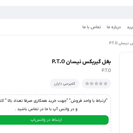
رید
درباره ما
تماس با ما
یسان P.T.O
بغل گیربکس نیسان P.T.O
P.T.O
کمپرسی داران
"ارتباط با واحد فروش" "جهت خرید همکاری صرفا تعداد بالا " کل
و در واتس آپ با ما در تماس باشید .
ارتباط در واتس‌اپ
ارتباط در تلگرام