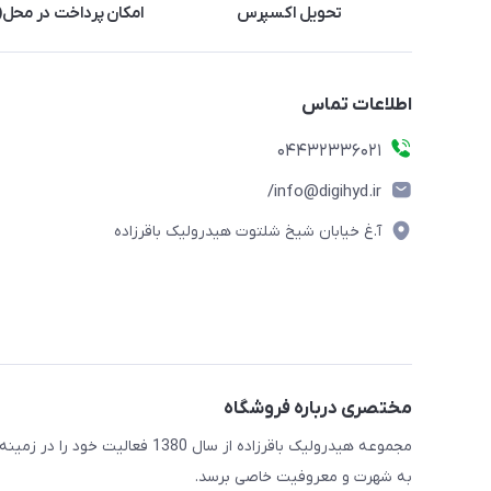
تحویل اکسپرس
امکان پرداخت در محل(ف
اطلاعات تماس
04432336021
info@digihyd.ir/
آ.غ خیابان شیخ شلتوت هیدرولیک باقرزاده
مختصری درباره فروشگاه
مجموعه هیدرولیک باقرزاده از س
به شهرت و معروفیت خاصی برسد.