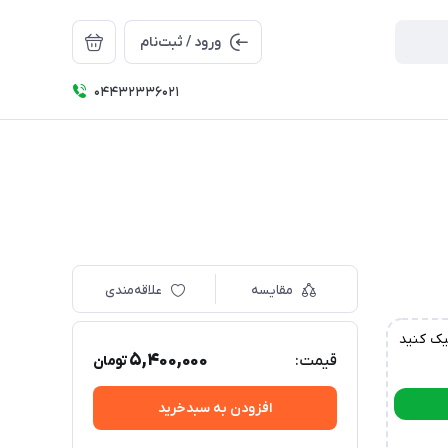
ورود / ثبت‌نام
04432336021
مقایسه
علاقه‌مندی
یک کنید
5,400,000
قیمت:
تومان
افزودن به سبدخرید