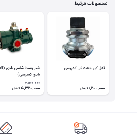
محصولات مرتبط
قفل کن جفت کن کمپرسی
شیر وسط شاسی بادی (قف
بادی کمپرسی)
6,500,000
5,320,000
1,200,000
تومان
تومان