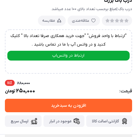
درب باک بزرگ
درب باک |مبلغ برحسب تعداد بالای ۱۰۰ عدد میباشد.
علاقه‌مندی
مقایسه
"ارتباط با واحد فروش" "جهت خرید همکاری صرفا تعداد بالا " کلیک
کنید و در واتس آپ با ما در تماس باشید .
ارتباط در واتس‌اپ
ارتباط در تلگرام
11٪
280,000
250,000
قیمت:
تومان
افزودن به سبدخرید
گارانتی اصالت کالا
موجود در انبار
ارسال سریع