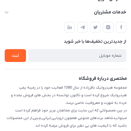
info@digihyd.ir/
حساب کاربری
خدمات مشتریان
آ.غ خیابان شیخ شلتوت هیدرولیک باقرزاده
مجله فروشگاه
قوانین و مقررات
لیست محصولات
حریم خصوصی
درباره ما
از جدید‌ترین تخفیف‌ها با‌ خبر شوید
راهنما
تماس با ما
ثبت
مختصری درباره فروشگاه
مجموعه هیدرولیک باقرزاده از سال 1380 فعالیت خود را در زمینه پمپ
هیدرولیک شروع کرده است و تاکنون توانسته در بخش های فروش عمده و
خرده به شهرت و معروفیت خاصی برسد.
در بین محصولاتی که این سایت برای مخاطبان عزیز خود فراهم کرده است
میتوانیدشاهد برندهای متنوعی همچون اروپایی,ایرانی,چینی,از این محصولات
باشید که با کیفیت های بی نظیر برای فروش عرضه کرده اند.