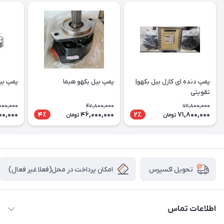
پمپ دنده ای کازل بیل بکهو|
پمپ بیل بکهو هیما
پمپ بی
تقویتی
000,000
47,800,000
72,800,000
00,000
46,000,000
71,800,000
4٪
2٪
تومان
تومان
امکان پرداخت در محل(فعلا غیر فعال)
تحویل اکسپرس
اطلاعات تماس