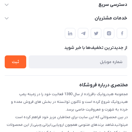
04432336021
دسترسی سریع
info@digihyd.ir/
حساب کاربری
خدمات مشتریان
آ.غ خیابان شیخ شلتوت هیدرولیک باقرزاده
مجله فروشگاه
قوانین و مقررات
لیست محصولات
حریم خصوصی
درباره ما
از جدید‌ترین تخفیف‌ها با‌ خبر شوید
راهنما
تماس با ما
ثبت
مختصری درباره فروشگاه
مجموعه هیدرولیک باقرزاده از سال 1380 فعالیت خود را در زمینه پمپ
هیدرولیک شروع کرده است و تاکنون توانسته در بخش های فروش عمده و
خرده به شهرت و معروفیت خاصی برسد.
در بین محصولاتی که این سایت برای مخاطبان عزیز خود فراهم کرده است
میتوانیدشاهد برندهای متنوعی همچون اروپایی,ایرانی,چینی,از این محصولات