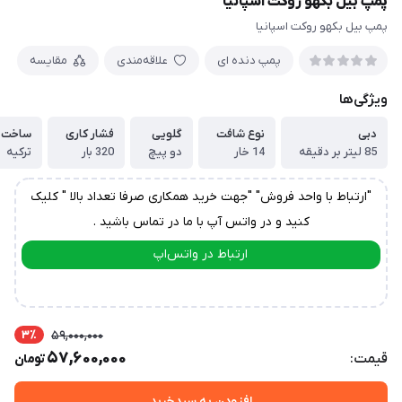
پمپ بیل بکهو روکت اسپانیا
پمپ بیل بکهو روکت اسپانیا
پمپ دنده ای
علاقه‌مندی
مقایسه
ویژگی‌ها
دبی
نوع شافت
گلویی
فشار کاری
ساخت
85 لیتر بر دقیقه
14 خار
دو پیچ
320 بار
ترکیه
"ارتباط با واحد فروش" "جهت خرید همکاری صرفا تعداد بالا " کلیک
کنید و در واتس آپ با ما در تماس باشید .
ارتباط در واتس‌اپ
ارتباط در تلگرام
3٪
59,000,000
57,600,000
قیمت:
تومان
افزودن به سبدخرید