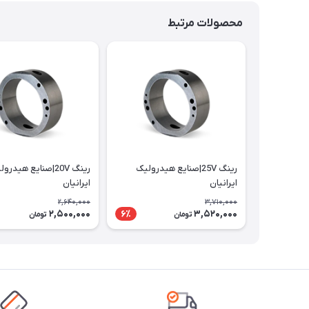
محصولات مرتبط
رینگ 25V|صنایع هیدرولیک
رینگ 20V|صنایع هیدرو
ایرانیان
ایرانیان
2,640,000
3,710,000
2,500,000
3,520,000
6٪
تومان
تومان