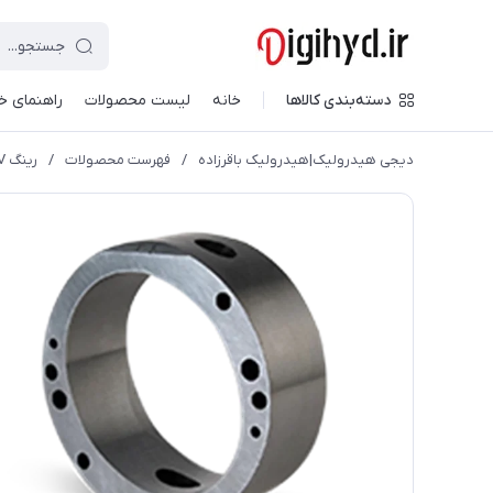
دسته‌بندی کالاها
خانه
لیست محصولات
راهنمای خ
دیجی هیدرولیک|هیدرولیک باقرزاده
/
فهرست محصولات
/
رینگ 20V|صنایع هیدرولیک ایرانیان