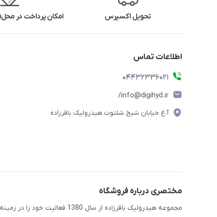
تحویل اکسپرس
امکان پرداخت در محل(ف
اطلاعات تماس
04432336021
info@digihyd.ir/
آ.غ خیابان شیخ شلتوت هیدرولیک باقرزاده
مختصری درباره فروشگاه
مجموعه هیدرولیک باقرزاده از س