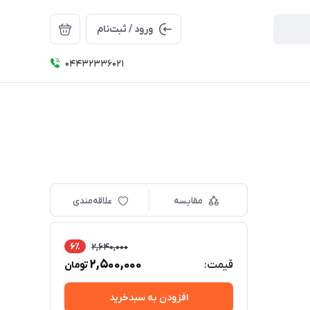
ورود / ثبت‌نام
04432336021
مقایسه
علاقه‌مندی
6٪
2,640,000
2,500,000
قیمت:
تومان
افزودن به سبدخرید