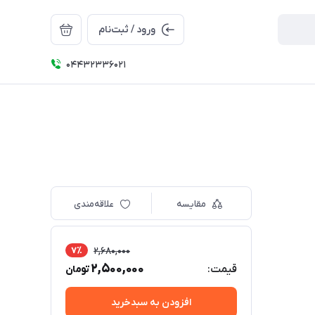
ورود / ثبت‌نام
04432336021
مقایسه
علاقه‌مندی
7٪
2,680,000
2,500,000
قیمت:
تومان
افزودن به سبدخرید