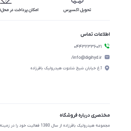
تحویل اکسپرس
امکان پرداخت در محل(ف
اطلاعات تماس
04432336021
info@digihyd.ir/
آ.غ خیابان شیخ شلتوت هیدرولیک باقرزاده
مختصری درباره فروشگاه
مجموعه هیدرولیک باقرزاده از س