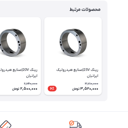
محصولات مرتبط
رینگ 25V|صنایع هیدرولیک
رینگ 20V|صنایع هیدرو
ایرانیان
ایرانیان
2,640,000
3,710,000
2,500,000
3,520,000
6٪
تومان
تومان