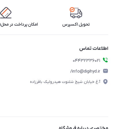
تحویل اکسپرس
امکان پرداخت در محل(ف
اطلاعات تماس
04432336021
info@digihyd.ir/
آ.غ خیابان شیخ شلتوت هیدرولیک باقرزاده
مختصری درباره فروشگاه