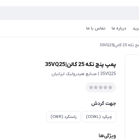
رید
درباره ما
تماس با ما
2 گالن|35VQ25
پمپ پنج تکه 25 گالن|35VQ25
35VQ25 | صنایع هیدرولیک ایرانیان
جهت گردش
چپگرد (CCW.L)
راستگرد (CW.R)
ویژگی‌ها