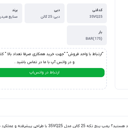
کدفنی
دبی
برند
35VQ25
دبی: 25 گالن
بار
(175)BAR
"ارتباط با واحد فروش" "جهت خرید همکاری صرفا تعداد بالا " کل
و در واتس آپ با ما در تماس باشید .
ارتباط در واتس‌اپ
ارتباط در تلگرام
آیا به دنبال راه‌حلی برای افزایش کارایی سیستم‌های هیدرولیک خ