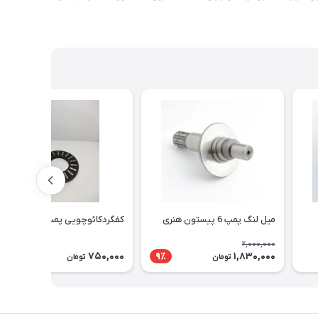
میل لنگ پمپ 6 پیستون هنری
کفگردکائوچویی پمپ 6 پیستون
2,000,000
750,000
1,830,000
9٪
تومان
تومان