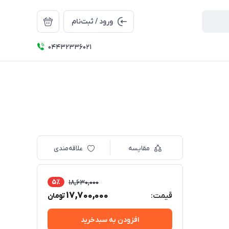
ورود / ثبت‌نام
04432336021
مقایسه
علاقه‌مندی
5٪
18,630,000
17,700,000
قیمت:
تومان
افزودن به سبدخرید