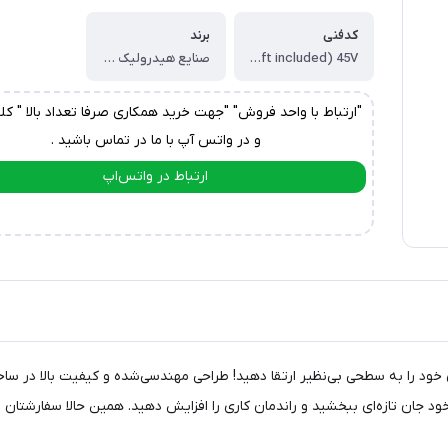
کدفنی
برند
Pump Cover(Shaft included) 45V
صنایع هیدرولیک ایرانیان
"ارتباط با واحد فروش" "جهت خرید همکاری صرفا تعداد بالا " کل
و در واتس آپ با ما در تماس باشید .
ارتباط در واتس‌اپ
ارتباط در تلگرام
 | کارتریج، عملکرد دستگاه‌های خود را به سطحی بی‌نظیر ارتقا دهید! طراحی مهندسی‌شده و ک
د جان تازه‌ای ببخشید و راندمان کاری را افزایش دهید. همین حالا سفارشتان ر