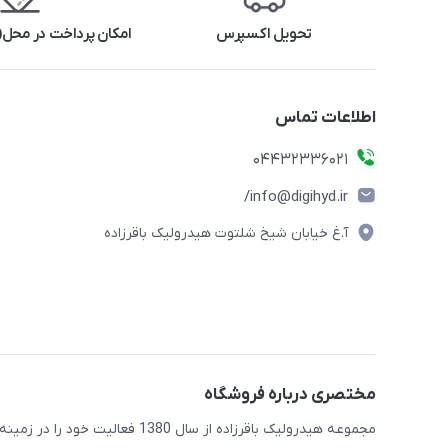
تحویل اکسپرس
امکان پرداخت در محل(ف
اطلاعات تماس
04432336021
info@digihyd.ir/
آ.غ خیابان شیخ شلتوت هیدرولیک باقرزاده
مختصری درباره فروشگاه
مجموعه هیدرولیک باقرزاده از س