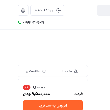
ورود / ثبت‌نام
04432336021
مقایسه
علاقه‌مندی
2٪
9,620,000
9,500,000
قیمت:
تومان
افزودن به سبدخرید