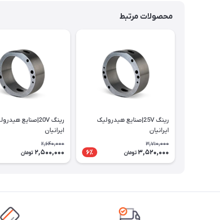
محصولات مرتبط
رینگ 25V|صنایع هیدرولیک
رینگ 20V|صنایع هیدرو
ایرانیان
ایرانیان
2,640,000
3,710,000
2,500,000
3,520,000
6٪
تومان
تومان