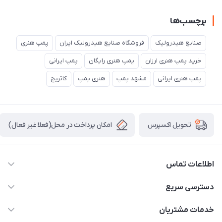
برچسب‌ها
صنایع هیدرولیک
فروشگاه صنایع هیدرولیک ایران
پمپ هنری
خرید پمپ هنری ارزان
پمپ هنری رایگان
پمپ ایرانی
پمپ هنری ایرانی
مشهد پمپ
هنری پمپ
کاتریچ
امکان پرداخت در محل(فعلا غیر فعال)
تحویل اکسپرس
اطلاعات تماس
04432336021
دسترسی سریع
info@digihyd.ir/
حساب کاربری
خدمات مشتریان
آ.غ خیابان شیخ شلتوت هیدرولیک باقرزاده