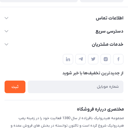
اطلاعات تماس
04432336021
دسترسی سریع
info@digihyd.ir/
حساب کاربری
خدمات مشتریان
آ.غ خیابان شیخ شلتوت هیدرولیک باقرزاده
مجله فروشگاه
قوانین و مقررات
لیست محصولات
حریم خصوصی
درباره ما
از جدید‌ترین تخفیف‌ها با‌ خبر شوید
راهنما
تماس با ما
ثبت
مختصری درباره فروشگاه
مجموعه هیدرولیک باقرزاده از سال 1380 فعالیت خود را در زمینه پمپ
هیدرولیک شروع کرده است و تاکنون توانسته در بخش های فروش عمده و