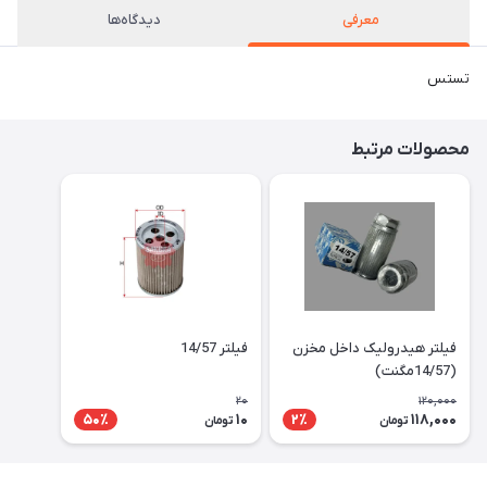
معرفی
دیدگاه‌ها
تستس
محصولات مرتبط
فیلتر هیدرولیک داخل مخزن
فیلتر 14/57
(14/57مگنت)
20
120,000
10
118,000
50٪
2٪
تومان
تومان