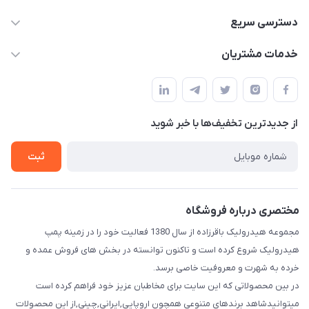
04432336021
دسترسی سریع
info@digihyd.ir/
حساب کاربری
خدمات مشتریان
آ.غ خیابان شیخ شلتوت هیدرولیک باقرزاده
مجله فروشگاه
قوانین و مقررات
لیست محصولات
حریم خصوصی
درباره ما
از جدید‌ترین تخفیف‌ها با‌ خبر شوید
راهنما
تماس با ما
ثبت
مختصری درباره فروشگاه
مجموعه هیدرولیک باقرزاده از سال 1380 فعالیت خود را در زمینه پمپ
هیدرولیک شروع کرده است و تاکنون توانسته در بخش های فروش عمده و
خرده به شهرت و معروفیت خاصی برسد.
در بین محصولاتی که این سایت برای مخاطبان عزیز خود فراهم کرده است
میتوانیدشاهد برندهای متنوعی همچون اروپایی,ایرانی,چینی,از این محصولات