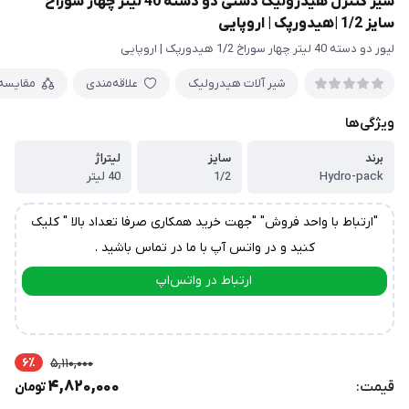
شیر کنترل هیدرولیک دستی دو دسته 40 لیتر چهار سوراخ
سایز 1/2 |هیدورپک | اروپایی
لیور دو دسته 40 لیتر چهار سوراخ 1/2 هیدورپک | اروپایی
شیر آلات هیدرولیک
علاقه‌مندی
مقایسه
ویژگی‌ها
برند
سایز
لیتراژ
Hydro-pack
1/2
40 لیتر
"ارتباط با واحد فروش" "جهت خرید همکاری صرفا تعداد بالا " کلیک
کنید و در واتس آپ با ما در تماس باشید .
ارتباط در واتس‌اپ
ارتباط در تلگرام
6٪
5,110,000
4,820,000
قیمت:
تومان