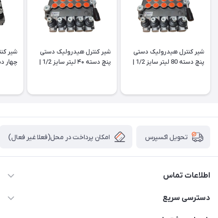
شیر کنترل هیدرولیک دستی
شیر کنترل هیدرولیک دستی
شیر کن
پنچ دسته 80 لیتر سایز 1/2 |
پنچ دسته ۴۰ لیتر سایز 1/2 |
هیدورپک | اروپایی
هیدورپک | اروپایی
هیدورپک
امکان پرداخت در محل(فعلا غیر فعال)
تحویل اکسپرس
اطلاعات تماس
04432336021
دسترسی سریع
info@digihyd.ir/
حساب کاربری