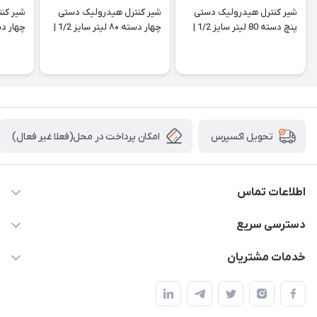
شیر کنترل هیدرولیک دستی
شیر کنترل هیدرولیک دستی
شیر کن
پنچ دسته 80 لیتر سایز 1/2 |
چهار دسته ۸۰ لیتر سایز 1/2 |
هیدورپک | اروپایی
هیدورپک | اروپایی
هیدورپک
امکان پرداخت در محل(فعلا غیر فعال)
تحویل اکسپرس
اطلاعات تماس
04432336021
دسترسی سریع
info@digihyd.ir/
حساب کاربری
خدمات مشتریان
آ.غ خیابان شیخ شلتوت هیدرولیک باقرزاده
مجله فروشگاه
قوانین و مقررات
لیست محصولات
حریم خصوصی