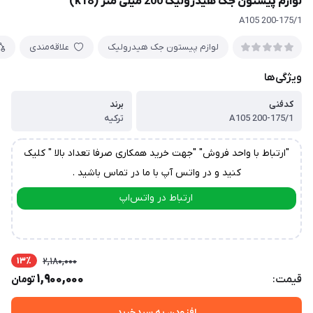
لوازم پیستون جک هیدرولیک 200 میلی متر (k18)
A105 200-175/1
لوازم پیستون جک هیدرولیک
علاقه‌مندی
ویژگی‌ها
کدفنی
برند
A105 200-175/1
ترکیه
"ارتباط با واحد فروش" "جهت خرید همکاری صرفا تعداد بالا " کلیک
کنید و در واتس آپ با ما در تماس باشید .
ارتباط در واتس‌اپ
ارتباط در تلگرام
13٪
2,180,000
1,900,000
قیمت:
تومان
افزودن به سبدخرید