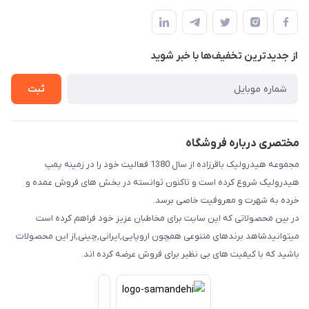
آ.غ خیابان شیخ شلتوت هیدرولیک باقرزاده
مجله فروشگاه
قوانین و مقررات
لیست محصولات
حریم خصوصی
درباره ما
از جدید‌ترین تخفیف‌ها با‌ خبر شوید
راهنما
تماس با ما
ثبت
مختصری درباره فروشگاه
مجموعه هیدرولیک باقرزاده از سال 1380 فعالیت خود را در زمینه پمپ
هیدرولیک شروع کرده است و تاکنون توانسته در بخش های فروش عمده و
خرده به شهرت و معروفیت خاصی برسد.
در بین محصولاتی که این سایت برای مخاطبان عزیز خود فراهم کرده است
میتوانیدشاهد برندهای متنوعی همچون اروپایی,ایرانی,چینی,از این محصولات
باشید که با کیفیت های بی نظیر برای فروش عرضه کرده اند.