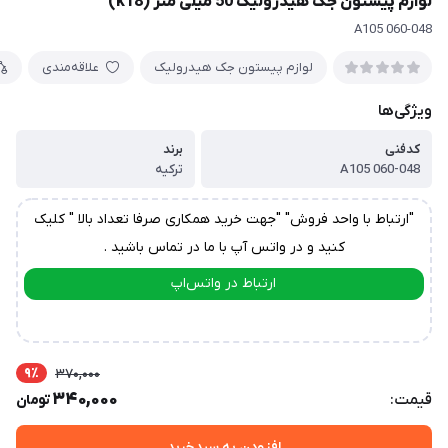
لوازم پیستون جک هیدرولیک 50 میلی متر (k18)
A105 060-048
لوازم پیستون جک هیدرولیک
علاقه‌مندی
ویژگی‌ها
کدفنی
برند
A105 060-048
ترکیه
"ارتباط با واحد فروش" "جهت خرید همکاری صرفا تعداد بالا " کلیک
کنید و در واتس آپ با ما در تماس باشید .
ارتباط در واتس‌اپ
ارتباط در تلگرام
9٪
370,000
340,000
قیمت:
تومان
افزودن به سبدخرید