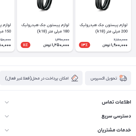
لوازم پیستون جک هیدرولیک
لوازم پیستون جک هیدرولیک
لوازم 
200 میلی متر (k18)
180 میلی متر (k18)
150 میلی متر (k18)
,250,000
1,390,000
2,180,000
80,000
1,250,000
1,900,000
11٪
13٪
تومان
تومان
امکان پرداخت در محل(فعلا غیر فعال)
تحویل اکسپرس
اطلاعات تماس
04432336021
دسترسی سریع
info@digihyd.ir/
حساب کاربری
خدمات مشتریان