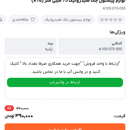
لوازم پیستون جک هیدرولیک 75 میلی متر (k18)
A105 075-055
لوازم پیستون جک هیدرولیک
علاقه‌مندی
ویژگی‌ها
کدفنی
برند
A105 075-055
ترکیه
"ارتباط با واحد فروش" "جهت خرید همکاری صرفا تعداد بالا " کلیک
کنید و در واتس آپ با ما در تماس باشید .
ارتباط در واتس‌اپ
ارتباط در تلگرام
8٪
420,000
390,000
قیمت:
تومان
افزودن به سبدخرید