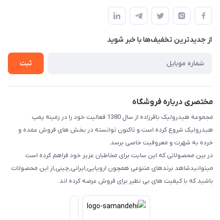
آ.غ خیابان شیخ شلتوت هیدرولیک باقرزاده
مجله فروشگاه
قوانین و مقررات
لیست محصولات
حریم خصوصی
درباره ما
از جدید‌ترین تخفیف‌ها با‌ خبر شوید
راهنما
تماس با ما
ثبت
مختصری درباره فروشگاه
مجموعه هیدرولیک باقرزاده از سال 1380 فعالیت خود را در زمینه پمپ
هیدرولیک شروع کرده است و تاکنون توانسته در بخش های فروش عمده و
خرده به شهرت و معروفیت خاصی برسد.
در بین محصولاتی که این سایت برای مخاطبان عزیز خود فراهم کرده است
میتوانیدشاهد برندهای متنوعی همچون اروپایی,ایرانی,چینی,از این محصولات
باشید که با کیفیت های بی نظیر برای فروش عرضه کرده اند.