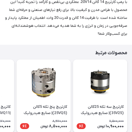
با پمپ کارتریج 14 گالن 20V14، عملکردی بی‌نقص و کارآمد را تجربه کنید! این
محصول با طراحی مدرن و کیفیت بالا، برای رفع نیازهای صنعتی و حرفه‌ای شما
ساخته شده است. با ظرفیت 14 گالن و قدرت 20 وات، اطمینان از عملکرد پایدار و
صرفه‌جویی در زمان و انرژی را به شما هدیه می‌دهد. انتخاب هوشمندانه‌ای
برای کسب‌وکار شما!
محصولات مرتبط
کارتریج سه تکه 25گالن
کارتریج پنج تکه 5گالن
(35V25)| صنایع هیدرولیک
(25VQ5)| صنایع هیدرولیک
|25VQ11
ایرانیان
ایرانیان
970,000
8,970,000
11,500,000
00,000
8,500,000
10,900,000
6٪
6٪
تومان
تومان