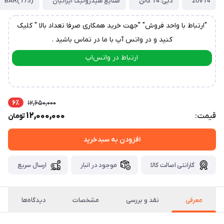
20V14
دبی: 14 گالن
صنایع هیدرولیک ایرانیان
(175)BAR
"ارتباط با واحد فروش" "جهت خرید همکاری صرفا تعداد بالا " کلیک
کنید و در واتس آپ با ما در تماس باشید .
ارتباط در واتس‌اپ
ارتباط در تلگرام
6٪
12,650,000
12,000,000
قیمت:
تومان
افزودن به سبدخرید
گارانتی اصالت کالا
موجود در انبار
ارسال سریع
معرفی
نقد و بررسی
مشخصات
دیدگاه‌ها