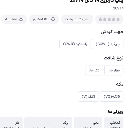
پمپ کارتریج 14 گالن|20V14
20V14
پمپ هیدرولیک
علاقه‌مندی
مقایسه
جهت گردش
چپگرد (CCW.L)
راستگرد (CW.R)
نوع شافت
هزار خار
تک خار
تکه
5تکه(VQ)
3تکه(V)
ویژگی‌ها
کدفنی
دبی
برند
بار