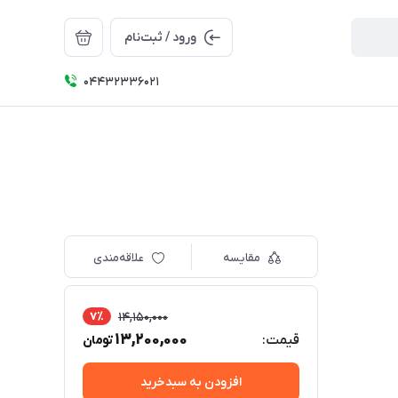
ورود / ثبت‌نام
04432336021
مقایسه
علاقه‌مندی
7٪
14,150,000
13,200,000
قیمت:
تومان
افزودن به سبدخرید