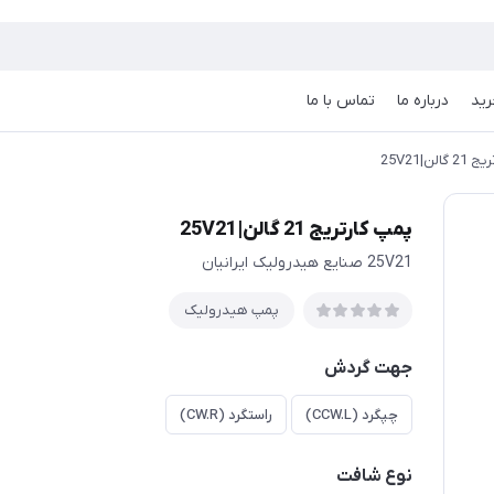
رید
درباره ما
تماس با ما
لن|25V21
پمپ کارتریج 21 گالن|25V21
25V21 صنایع هیدرولیک ایرانیان
پمپ هیدرولیک
جهت گردش
چپگرد (CCW.L)
راستگرد (CW.R)
نوع شافت