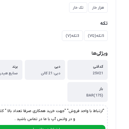
هزار خار
تک خار
تکه
5تکه(VQ)
3تکه(V)
ویژگی‌ها
کدفنی
دبی
برند
25V21
دبی: 21 گالن
بار
(175)BAR
"ارتباط با واحد فروش" "جهت خرید همکاری صرفا تعداد بالا " کل
و در واتس آپ با ما در تماس باشید .