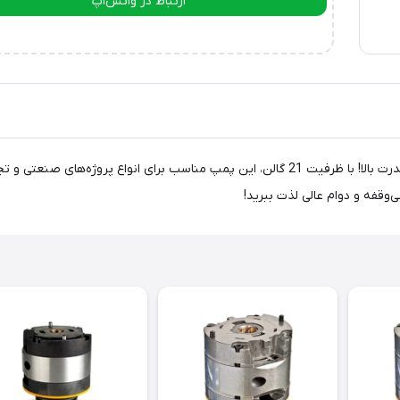
ارتباط در واتس‌اپ
ارتباط در تلگرام
پمپ کارتریج 21 گالن مدل 25V21، انتخابی ایده‌آل برای کارایی و قدرت بالا! با ظرفیت 21 گالن، 
ی‌وقفه و دوام عالی لذت ببرید!