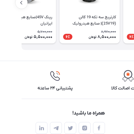
کارتریج سه تکه 19 گالن
رینگ 45V|صنایع هیدرولیک
(25V19)| صنایع هیدرولیک
ایرانیان
ایرانیان
5,700,000
8,970,000
5,500,000
8,500,000
4٪
6٪
6٪
تومان
تومان
اصالت کالا
پشتیبانی ۲۴ ساعته
همراه ما باشید!