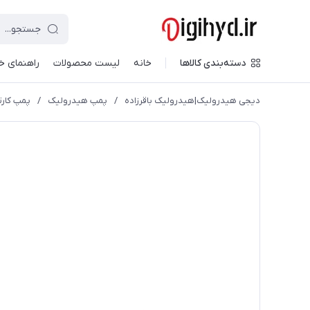
دسته‌بندی کالاها
خانه
لیست محصولات
راهنمای خ
دیجی هیدرولیک|هیدرولیک باقرزاده
/
پمپ هیدرولیک
/
پمپ کارتریج 21 گا