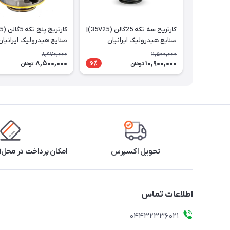
کارتریج سه تکه 25گالن (35V25)|
صنایع هیدرولیک ایرانیان
صنایع هیدرولیک ایرانیان
8,970,000
11,500,000
8,500,000
10,900,000
6٪
تومان
تومان
تحویل اکسپرس
امکان پرداخت در محل(ف
اطلاعات تماس
04432336021