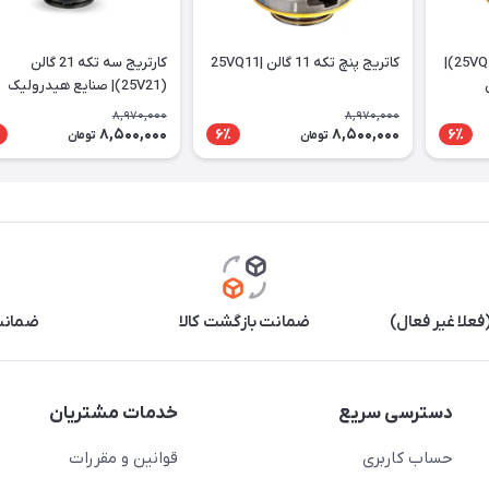
کارتریج پنج تکه 5گالن (25VQ5)|
کاتریج پنچ تکه 11 گالن |25VQ11
کارتریج سه تکه 21 گالن
(25V21)| صنایع هیدرولیک
ایرانیان
8,970,000
8,970,000
8,500,000
8,500,000
6٪
6٪
تومان
تومان
علا غیر فعال)
ضمانت بازگشت کالا
ضمانت 
دسترسی سریع
خدمات مشتریان
حساب کاربری
قوانین و مقررات