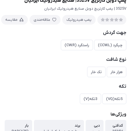
پمپ دوبل کارتریج 3525V| صنایع هیدرولیک ایرانیان
3525V | پمپ کارتریچ دوبل صنایع هیدرولیک ایرانیان
پمپ هیدرولیک
علاقه‌مندی
مقایسه
جهت گردش
چپگرد (CCW.L)
راستگرد (CW.R)
نوع شافت
هزار خار
تک خار
تکه
5تکه(VQ)
3تکه(V)
ویژگی‌ها
کدفنی
دبی
برند
بار