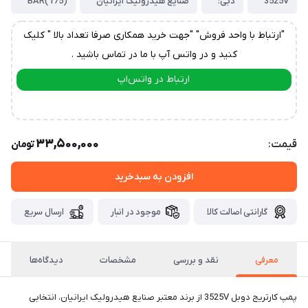
3525V
دبی:
صنایع هیدرولیک ایرانیان
(175)BAR
"ارتباط با واحد فروش" "جهت خرید همکاری صرفا تعداد بالا " کلیک
کنید و در واتس آپ با ما در تماس باشید .
ارتباط در واتس‌اپ
ارتباط در تلگرام
33,500,000
قیمت:
تومان
افزودن به سبدخرید
گارانتی اصالت کالا
موجود در انبار
ارسال سریع
معرفی
نقد و بررسی
مشخصات
دیدگاه‌ها
پمپ کارتریج دوبل 3525V از برند معتبر صنایع هیدرولیک ایرانیان، انتخابی