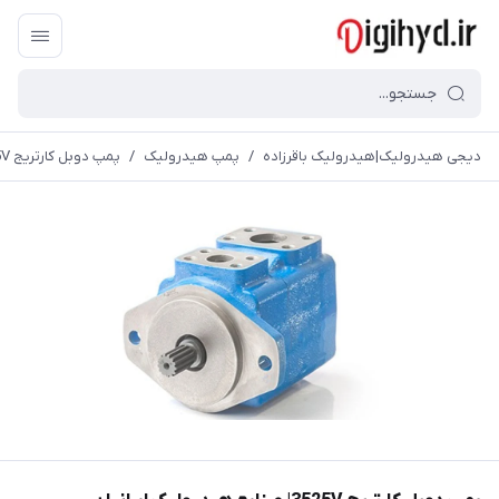
دیجی هیدرولیک|هیدرولیک باقرزاده
/
پمپ هیدرولیک
/
پمپ دوبل کارتریج 3525V| صنایع هیدرولیک ایرانیان