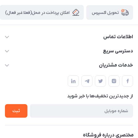
امکان پرداخت در محل(فعلا غیر فعال)
تحویل اکسپرس
اطلاعات تماس
04432336021
دسترسی سریع
info@digihyd.ir/
حساب کاربری
خدمات مشتریان
آ.غ خیابان شیخ شلتوت هیدرولیک باقرزاده
مجله فروشگاه
قوانین و مقررات
لیست محصولات
حریم خصوصی
درباره ما
از جدید‌ترین تخفیف‌ها با‌ خبر شوید
راهنما
تماس با ما
ثبت
مختصری درباره فروشگاه