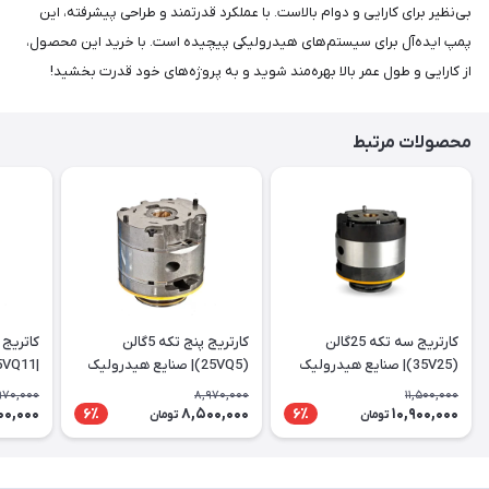
بی‌نظیر برای کارایی و دوام بالاست. با عملکرد قدرتمند و طراحی پیشرفته، این
پمپ ایده‌آل برای سیستم‌های هیدرولیکی پیچیده است. با خرید این محصول،
از کارایی و طول عمر بالا بهره‌مند شوید و به پروژه‌های خود قدرت بخشید!
محصولات مرتبط
کارتریج سه تکه 25گالن
کارتریج پنج تکه 5گالن
(35V25)| صنایع هیدرولیک
(25VQ5)| صنایع هیدرولیک
|25VQ11
ایرانیان
ایرانیان
970,000
8,970,000
11,500,000
00,000
8,500,000
10,900,000
6٪
6٪
تومان
تومان