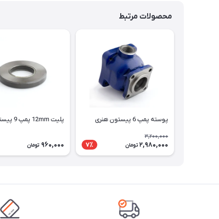
محصولات مرتبط
پوسته پمپ 6 پیستون هنری
پلیت 12mm پمپ 9 پیستون
3,200,000
960,000
2,980,000
7٪
تومان
تومان