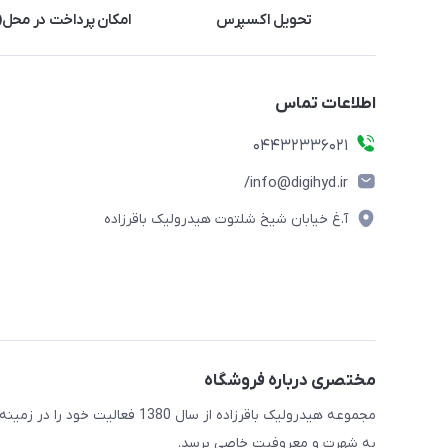
تحویل اکسپرس
امکان پرداخت در محل(ف
اطلاعات تماس
04432336021
info@digihyd.ir/
آ.غ خیابان شیخ شلتوت هیدرولیک باقرزاده
مختصری درباره فروشگاه
مجموعه هیدرولیک باقرزاده از س
به شهرت و معروفیت خاصی برسد.