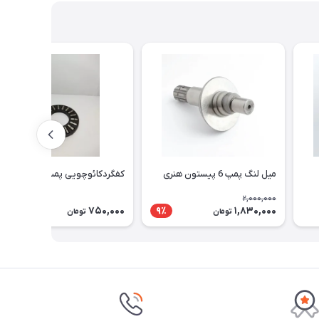
میل لنگ پمپ 6 پیستون هنری
کفگردکائوچویی پمپ 6 پیستون
2,000,000
750,000
1,830,000
9٪
تومان
تومان