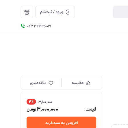
ورود / ثبت‌نام
04432336021
مقایسه
علاقه‌مندی
4٪
3,100,000
3,000,000
قیمت:
تومان
افزودن به سبدخرید