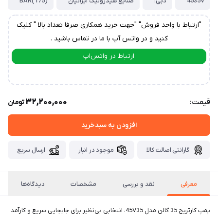
4535V
دبی:
صنایع هیدرولیک ایرانیان
(175)BAR
"ارتباط با واحد فروش" "جهت خرید همکاری صرفا تعداد بالا " کلیک
کنید و در واتس آپ با ما در تماس باشید .
ارتباط در واتس‌اپ
ارتباط در تلگرام
32,200,000
قیمت:
تومان
افزودن به سبدخرید
گارانتی اصالت کالا
موجود در انبار
ارسال سریع
معرفی
نقد و بررسی
مشخصات
دیدگاه‌ها
پمپ کارتریج 35 گالن مدل 45V35، انتخابی بی‌نظیر برای جابجایی سریع و کارآمد