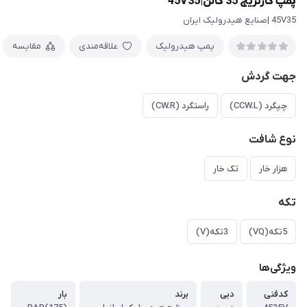
پمپ کارتریج 35 گالن|45V35
45V35 |صنایع هیدرولیک ایران
پمپ هیدرولیک
علاقه‌مندی
مقایسه
جهت گردش
چپگرد (CCW.L)
راستگرد (CW.R)
نوع شافت
هزار خار
تک خار
تکه
5تکه(VQ)
3تکه(V)
ویژگی‌ها
کدفنی
دبی
برند
بار