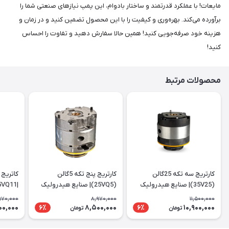
مایعات! با عملکرد قدرتمند و ساختار بادوام، این پمپ نیازهای صنعتی شما را
برآورده می‌کند. بهره‌وری و کیفیت را با این محصول تضمین کنید و در زمان و
هزینه خود صرفه‌جویی کنید! همین حالا سفارش دهید و تفاوت را احساس
کنید!
محصولات مرتبط
کارتریج سه تکه 25گالن
کارتریج پنج تکه 5گالن
(35V25)| صنایع هیدرولیک
(25VQ5)| صنایع هیدرولیک
|25VQ11
ایرانیان
ایرانیان
970,000
8,970,000
11,500,000
00,000
8,500,000
10,900,000
6٪
6٪
تومان
تومان