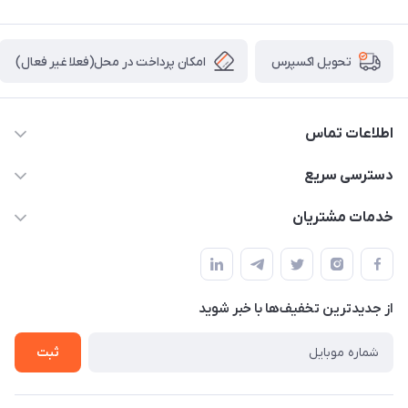
امکان پرداخت در محل(فعلا غیر فعال)
تحویل اکسپرس
اطلاعات تماس
04432336021
دسترسی سریع
info@digihyd.ir/
حساب کاربری
خدمات مشتریان
آ.غ خیابان شیخ شلتوت هیدرولیک باقرزاده
مجله فروشگاه
قوانین و مقررات
لیست محصولات
حریم خصوصی
درباره ما
از جدید‌ترین تخفیف‌ها با‌ خبر شوید
راهنما
تماس با ما
ثبت