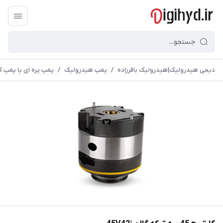
دیجی هیدرولیک|هیدرولیک باقرزاده
/
پمپ هیدرولیک
/
پمپ پره ای یا پمپ ک