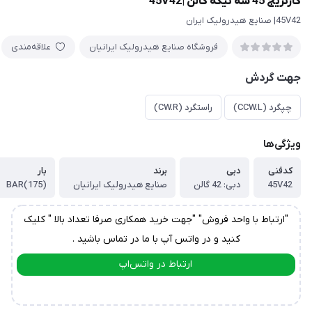
کارتریج 45 سه تیکه گالن |45V42
45V42| صنایع هیدرولیک ایران
فروشگاه صنایع هیدرولیک ایرانیان
علاقه‌مندی
جهت گردش
چپگرد (CCW.L)
راستگرد (CW.R)
ویژگی‌ها
کدفنی
دبی
برند
بار
45V42
دبی: 42 گالن
صنایع هیدرولیک ایرانیان
(175)BAR
"ارتباط با واحد فروش" "جهت خرید همکاری صرفا تعداد بالا " کلیک
کنید و در واتس آپ با ما در تماس باشید .
ارتباط در واتس‌اپ
ارتباط در تلگرام