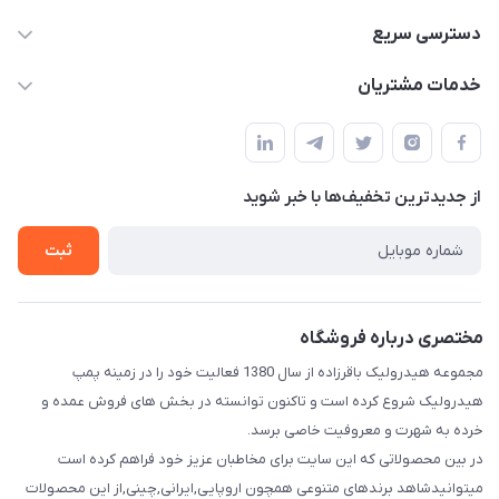
04432336021
دسترسی سریع
info@digihyd.ir/
حساب کاربری
خدمات مشتریان
آ.غ خیابان شیخ شلتوت هیدرولیک باقرزاده
مجله فروشگاه
قوانین و مقررات
لیست محصولات
حریم خصوصی
درباره ما
از جدید‌ترین تخفیف‌ها با‌ خبر شوید
راهنما
تماس با ما
ثبت
مختصری درباره فروشگاه
مجموعه هیدرولیک باقرزاده از سال 1380 فعالیت خود را در زمینه پمپ
هیدرولیک شروع کرده است و تاکنون توانسته در بخش های فروش عمده و
خرده به شهرت و معروفیت خاصی برسد.
در بین محصولاتی که این سایت برای مخاطبان عزیز خود فراهم کرده است
میتوانیدشاهد برندهای متنوعی همچون اروپایی,ایرانی,چینی,از این محصولات