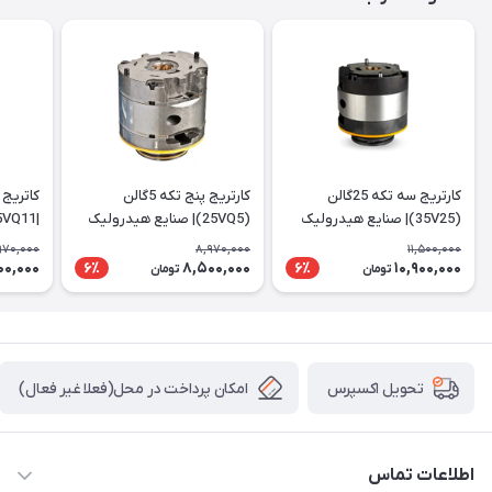
کارتریج سه تکه 25گالن
کارتریج پنج تکه 5گالن
(35V25)| صنایع هیدرولیک
(25VQ5)| صنایع هیدرولیک
|25VQ11
ایرانیان
ایرانیان
970,000
8,970,000
11,500,000
00,000
8,500,000
10,900,000
6٪
6٪
تومان
تومان
امکان پرداخت در محل(فعلا غیر فعال)
تحویل اکسپرس
اطلاعات تماس