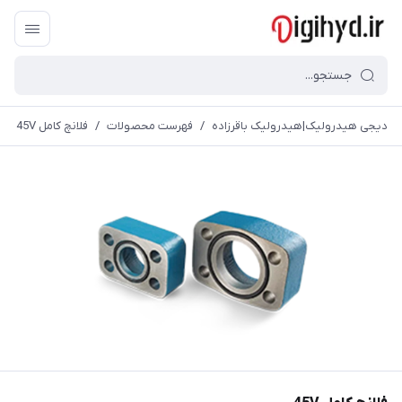
دیجی هیدرولیک|هیدرولیک باقرزاده
/
فهرست محصولات
/
فلانچ کامل 45V