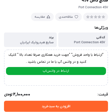
فلانچ کامل 45V
Port Connection 45V
علاقه‌مندی
مقایسه
ویژگی‌ها
کدفنی
برند
Port Connection 45V
صنایع هیدرولیک ایرانیان
"ارتباط با واحد فروش" "جهت خرید همکاری صرفا تعداد بالا " کلیک
کنید و در واتس آپ با ما در تماس باشید .
ارتباط در واتس‌اپ
ارتباط در تلگرام
2,100,000
قیمت:
تومان
افزودن به سبدخرید