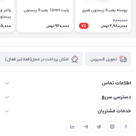
پوسته پمپ 6 پیستون هنری
پلیت 12mm پمپ 9 پیستون
پیستو
3,200,000
5,000
960,000
2,980,000
7٪
تومان
تومان
امکان پرداخت در محل(فعلا غیر فعال)
تحویل اکسپرس
اطلاعات تماس
04432336021
دسترسی سریع
info@digihyd.ir/
حساب کاربری
خدمات مشتریان
آ.غ خیابان شیخ شلتوت هیدرولیک باقرزاده
مجله فروشگاه
قوانین و مقررات
لیست محصولات
حریم خصوصی